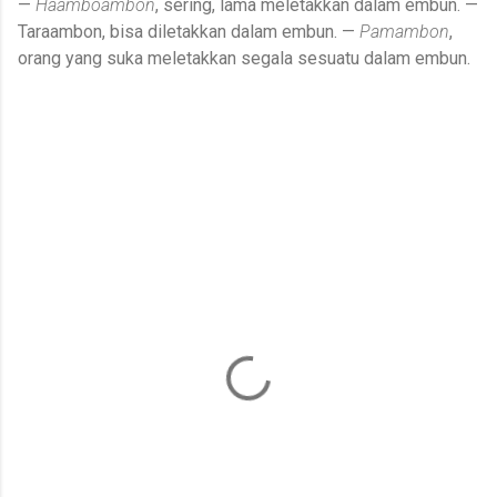
—
Haamboambon
, sering, lama meletakkan dalam embun. —
Taraambon, bisa diletakkan dalam embun. —
Pamambon
,
orang yang suka meletakkan segala sesuatu dalam embun.
K
o
m
e
n
t
a
r