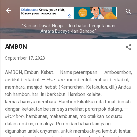
Langsung ke konten utama
"Kamus Dayak Ngaju - Jembatan Pengetahuan
Antara Budaya dan Bahasa."
AMBON
September 17, 2023
AMBON, Embun, Kabut. — Nama perempuan. — Amboambon,
sedikit berkabut. —
Hambon
, membentuk embun, berkabut;
membara, menjadi hebat, (Kemarahan, Ketakutan, dll.) Andau
toh hambon, hari ini berkabut. Hambon kalaite,
kemarahannya membara. Hambon kikähku mitä bigal dumah,
dengan ketakutan besar saya melihat perampok datang. —
Mambon
, hambunan, mahambunan, meletakkan sesuatu
dalam embun, misalnya Puron dan bahan lain yang
digunakan untuk anyaman, untuk membuatnya lembut, lentur.