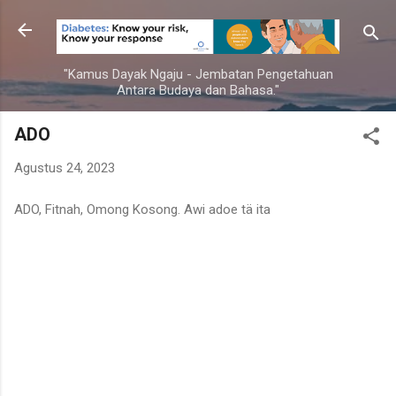
Langsung ke konten utama
"Kamus Dayak Ngaju - Jembatan Pengetahuan
Antara Budaya dan Bahasa."
ADO
Agustus 24, 2023
ADO, Fitnah, Omong Kosong. Awi adoe tä ita
K
o
m
e