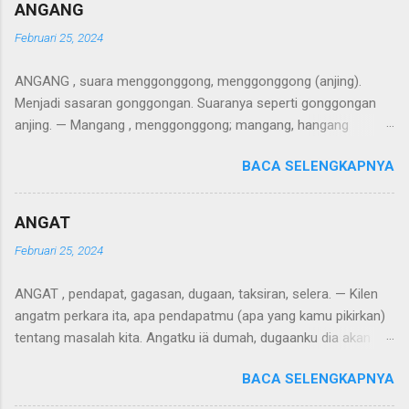
ANGANG
Februari 25, 2024
ANGANG , suara menggonggong, menggonggong (anjing).
Menjadi sasaran gonggongan. Suaranya seperti gonggongan
anjing. — Mangang , menggonggong; mangang, hangang
dengan, menggonggong pada. — Ampit mangang tingang!
BACA SELENGKAPNYA
burung kecil Ampit menggonggong pada burung enggang yang
besar! = bagaimana mungkin orang miskin itu mencela orang
besar! — Hangang , saling menggonggong. — Haangaangang ,
ANGAT
sering, lama menggonggong. — Pamangang , paangang, suka,
Februari 25, 2024
sering, selalu menggonggong, menggonggong pada.
ANGAT , pendapat, gagasan, dugaan, taksiran, selera. — Kilen
angatm perkara ita, apa pendapatmu (apa yang kamu pikirkan)
tentang masalah kita. Angatku iä dumah, dugaanku dia akan
datang. Kilen angate bua tä, bagaimana rasa buahnya? —
BACA SELENGKAPNYA
Angaangate , kira-kira; mungkin. Angaangate kalima iä djari
batolak, kira-kira 5 hari yang lalu dia telah berangkat. (Lihat juga