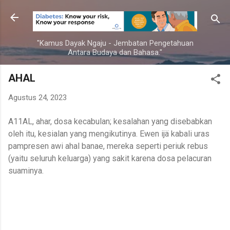
Langsung ke konten utama
"Kamus Dayak Ngaju - Jembatan Pengetahuan
Antara Budaya dan Bahasa."
AHAL
Agustus 24, 2023
A11AL, ahar, dosa kecabulan; kesalahan yang disebabkan
oleh itu, kesialan yang mengikutinya. Ewen ijä kabali uras
pampresen awi ahal banae, mereka seperti periuk rebus
(yaitu seluruh keluarga) yang sakit karena dosa pelacuran
suaminya.