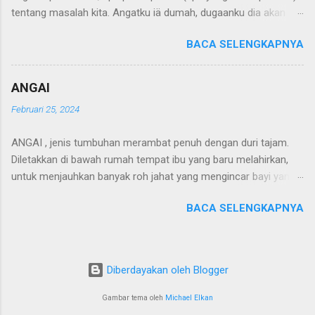
tentang masalah kita. Angatku iä dumah, dugaanku dia akan
datang. Kilen angate bua tä, bagaimana rasa buahnya? —
BACA SELENGKAPNYA
Angaangate , kira-kira; mungkin. Angaangate kalima iä djari
batolak, kira-kira 5 hari yang lalu dia telah berangkat. (Lihat juga
mangat.)
ANGAI
Februari 25, 2024
ANGAI , jenis tumbuhan merambat penuh dengan duri tajam.
Diletakkan di bawah rumah tempat ibu yang baru melahirkan,
untuk menjauhkan banyak roh jahat yang mengincar bayi yang
baru lahir.
BACA SELENGKAPNYA
Diberdayakan oleh Blogger
Gambar tema oleh
Michael Elkan